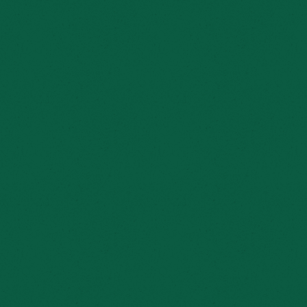
park 2026. Van de eerste muziek die door het park klonk tot de
collega’s, buren en meer hebben we genoten. Geen Volkspark
ater deze week, maar we wilden deze sfeerimpressie alvast met
volgend jaar!
ajaar.