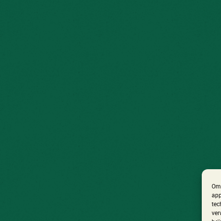
Om 
app
tec
ver