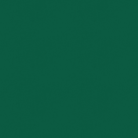
AFTERMOVIE 2025
NIEUWS
INSCHRIJVEN NIEUWSBRIEF
Volgende bericht
Foto’s In Het Volkspark