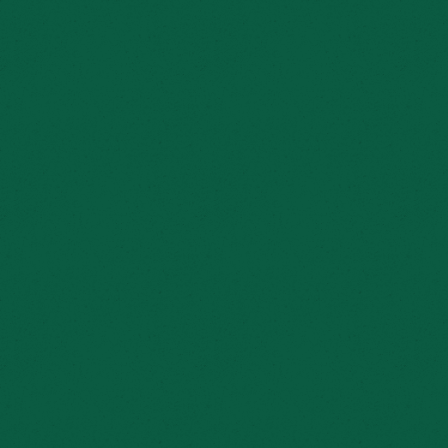
WAT. EEN. DAG. 💚
We kijken met een vol hart terug naar In Het Volks
laatste danspasjes. Samen met vrienden, familie, 
zonder jullie.
De aftermovie en het volledige fotoalbum volgen l
jullie delen.
Bedankt voor een fantastische editie en graag tot 
▸
Meer informatie over de 2027-editie volgt in het n