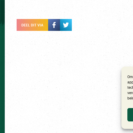
DEEL DIT VIA
Om 
app
tec
ver
beï