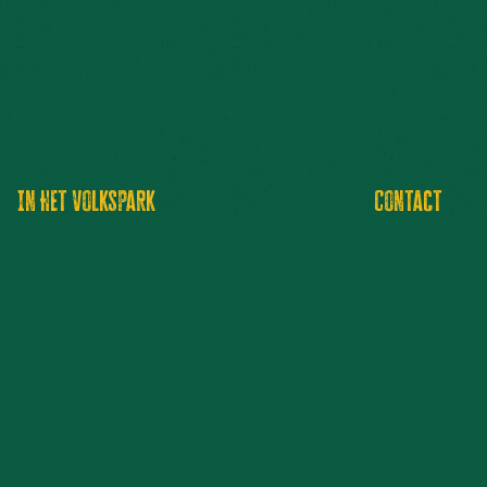
In Het Volkspark
Contact
Ontdek het festival
Inschrijven ni
Nieuws
Informatie
Media
Pers
Aftermovie 2026
Contact
Foto’s 2026
Zakelijk