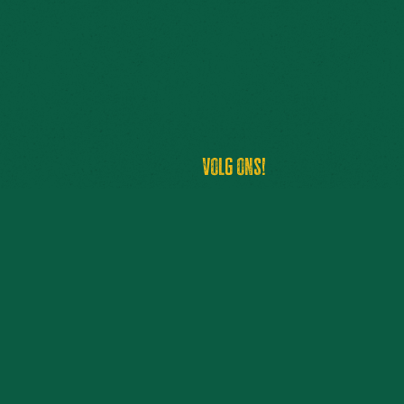
Volg ons!
euwsbrief
Instagram
TikTok
Facebook
YouTube